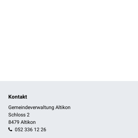
Footer
Kontakt
Gemeindeverwaltung Altikon
Schloss 2
8479 Altikon
052 336 12 26