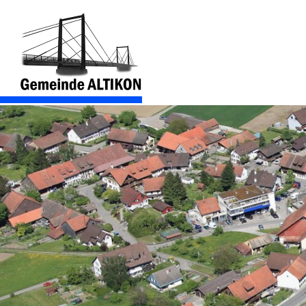
Navigieren in der Gemeinde Altikon
Schnellnavigation