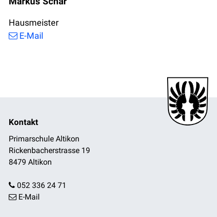
Markus Schär
Hausmeister
E-Mail
Footer
Kontakt
Primarschule Altikon
Rickenbacherstrasse 19
8479 Altikon
052 336 24 71
E-Mail