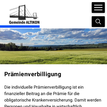
Navigieren in der Gemeinde Altikon
Schnellnavigation
Suc
Hauptnavigation
Prämienverbilligung
Die individuelle Prämien­verbilligung ist ein
finanzieller Beitrag an die Prämie für die
obligatorische Kranken­versicherung. Damit werden
Personen und Haushalte in wirtschaftlich